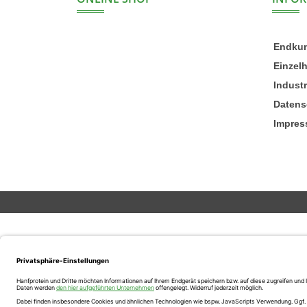
Endku
Einzel
Indust
Datens
Impre