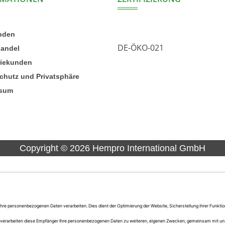
nden
DE-ÖKO-021
handel
riekunden
chutz und Privatsphäre
ssum
Copyright ©
2026
Hempro International GmbH