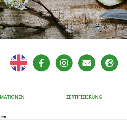
RMATIONEN
ZERTIFIZIERUNG
den
DE-ÖKO-021
andel