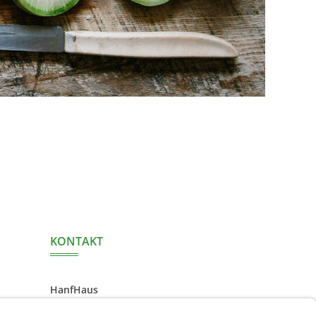
KONTAKT
HanfHaus
Hempro International GmbH